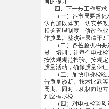
有的提升。
四、下一步工作要求
（一）各市局要督促
认真加以落实，切实整改
相关管理制度，修改作业
作质量。整改结果请于
2
（二）各检验机构要
贯、培训，让每个电梯检
按法规规范检验、按规定
质量活动，确保质量保证
（三）加快电梯检验
告质量诊断、技术比武等
周期。同时，积极向地方
到应
检尽检
。
（四）对电梯检验质