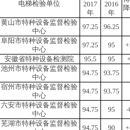
电梯检验单位
2017
2016
降
年
年
黄山市特种设备监督检验
97.25
96.25
中心
阜阳市特种设备监督检验
97.25
95
+
中心
安徽省特种设备检测院
95.5
95
池州市特
种设备监督检验
94.75
93.75
中心
宿州市特种设备监督检验
94.75
93.75
中心
六安市特种设备监督检验
94.75
95
-
中心
芜湖市特种设备监督检验
94.75
90
+