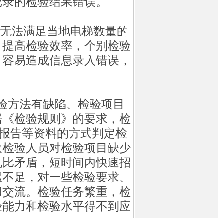
记录的检验结果错误。
无法满足当地电梯数量的
，提高检验效率，个别检验
，容易造成信息录入错误，
验方法有缺陷、检验项目
据《检验规则》的要求，检
报告等资料的方式判定检
致检验人员对检验项目缺少
机比矛盾，短时间内快速招
累不足，对一些检验要求、
和交流。检验任务繁重，检
验能力和检验水平得不到应