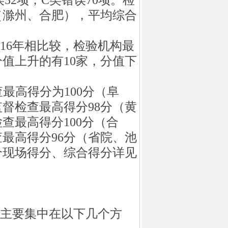
误
52
项，
C
类错误
70
项。检
（滁州、合肥），平均综合
16
年相比较，检验机构最
分值上升的有
10
家，分值下
查
最高得分为
100
分（阜
监督检查最高得分
98
分（黄
检查最高得分
100
分（合
查最高得分
96
分（省院、池
个现场得分、综合得分详见
主要集中在以下几个方