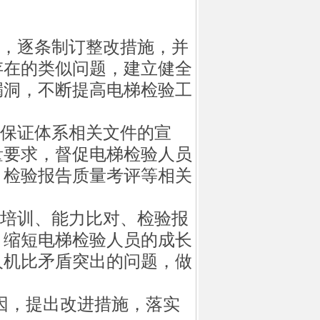
，逐条制订整改措施，并
存在的类似问题，建立健全
漏洞，不断提高电梯检验工
保证体系相关文件的宣
量要求，督促电梯检验人员
、检验报告质量考评等相关
培训、能力比对、检验报
，缩短电梯检验人员的成长
人机比矛盾突出的问题，做
因，提出改进措施，落实