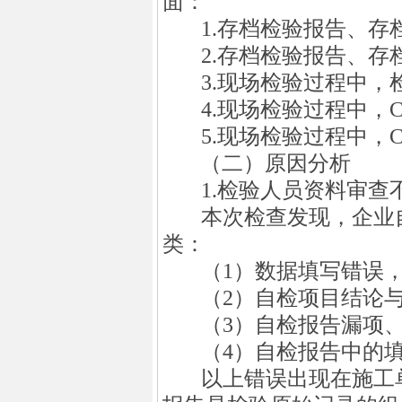
面：
1.
存档检验报告、存
2.
存档检验报告、存
3.
现场检验过程中，
4.
现场检验过程中，
5.
现场检验过程中，
（二）原因分析
1.
检验人员资料审查
本次检查发现，企业
类：
（
1
）数据填写错误
（
2
）自检项目结论
（
3
）自检报告漏项
（
4
）自检报告中的
以上错误出现在施工