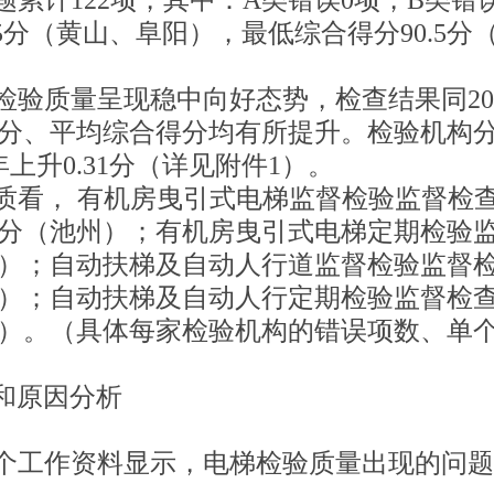
题累计
122
项，其中：
A
类错误
0
项，
B
类错
5
分（黄山、阜阳），最低综合得分
90.5
分
检验质量呈现稳中向好态势，检查结果同
20
分、平均综合得分均有所提升。检验机构
年上升
0.31
分（详见附件
1
）。
质看，
有机房曳引式电梯监督检验监
督检
分（池州）；有机房曳引式电梯定期检验
）；自动扶梯及自动人行道监督检验监督
）；自动扶梯及自动人行定期检验监督检
）。（具体每家检验机构的错误项数、单
和原因分析
个工作资料显示，电梯检验质量出现的问题