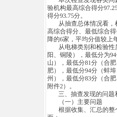
本次检查发现各类问
验机构最高综合得分
97.2
得分
93.75
分。
从抽查总体情况看，
高综合得分、最低综合得
降的
6
家，平均
分值较
上
从电梯类别和检验性
阳、铜陵），最低分为
94
山），最低分
81
分（合肥
肥），最低分
94
分（蚌埠
州），最低分
83
分（合肥
附件
2
）。
三、抽查发现的问题
（一）主要问题
根据收集、汇总的整