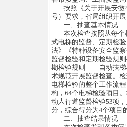
按照《关于开展安徽
号）要求，省局组织开展
一、抽查基本情况
本次检查按照从每个
式电梯的监督、定期检验
法》《特种设备安全监察
监督检验和定期检验规则
期检验规则——自动扶梯
术规范开展监督检查。检
电梯检验的整个工作流程
构，
64
个电梯检验项目。
动人行道监督检验
53
项，
分，综合得分为
4
个项目
二、抽查结果情况