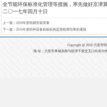
全节能环保标准化管理等措施，率先做好京津
二〇一七年四月十日
上一篇：
2020年度电梯安装质量
下一篇：
2016年度特种设备检验机构监督检查结果的通报
Copyright @ 2016
地 址：六安市皋城东路与杭淠干渠交叉口向东50米 电 话：0