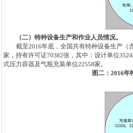
（二）特种设备生产和作业人员情况。
截至
2016
年底，全国共有特种设备生产（
家，持有许可证
70382
张，其中：设计单位
3524
式压力容器及气瓶充装单位
22558
家。
图二：
2016
年