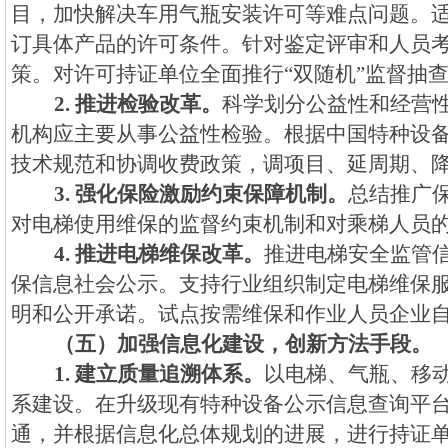
目
，加快解决车用气瓶安装许可等难点问题
。
订具体产品的许可条件。针对鉴定评审和人员
策。对许可持证单位全面推行“双随机”监督抽
2.
推进检验改革。
科学
划分公益性和经营
机构应主要从事公益性检验。根据中国特种设
技术规范和协调收费政策，调项目、延周期、
3.
强化保险激励约束保障机制。
总结推广
对电梯使用维保的监督约束机制和对乘梯人员
4.
推进电梯维保改革。
推进电梯安全监管
保信息社会公示。支持行业组织制定电梯维保
明和公开承诺。试点按需维保和作业人员企业
（五）加强信息化建设，创新方法手段。
1.
建立质量追溯体系。
以电梯、气瓶、移
系建设。在升级现有特种设备公示信息查询平
通，并根据信息化总体规划的进展，进行持证