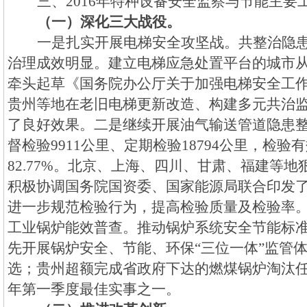
三、
2016
年特种设备安全监察与节能主要
（一）深化三大战役。
一是
扎实开展电梯安全攻坚战。
共整治隐
治理成效明显
。
建立电梯应急处置平台的城市
牵头起草《国务院办公厅关于加强电梯安全工
贵州等地在老旧电梯更新改造、构建多元共治
了良好效果。
二是
继续开展油气输送管道隐患
督检验
9911
公里、定期检验
18794
公里，检验有
82.77%
。北京、上海、四川、甘肃、福建等地
积极协调国务院国资委、国家能源局联合印发
进一步规范检验行为，提高检验质量及检验率
工业锅炉能效普查。
推动锅炉系统安全节能标
先开展锅炉安全、节能、环保“三位一体”监管
选；贵州超额完成省政府下达的燃煤锅炉淘汰
年第一季度最佳实事之一。