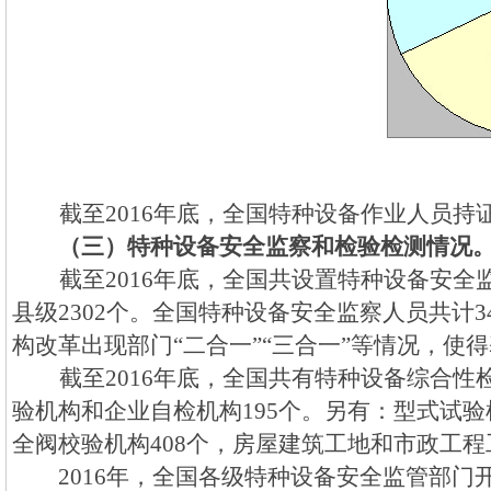
截至
2016
年底，
全国特种设备作业人员持
（三）特种设备安全监察和检验检测情况
截至
2016
年底，全国共设置特种设备安全
县级
2302
个。全国特种设备安全监察人员共计
3
构改革出现部门“二合一”“三合一”等情况，使
截至
2016
年底，全国共有特种设备综合性
验机构和企业自检机构
195
个。另有：型式试验
全阀校验机构
408
个，房屋建筑工地和市政工程
2016
年，全国各级特种设备安全监管部门