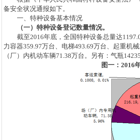
备安全状况通报如下。
一、特种设备基本情况
（一）特种设备登记数量情况。
截至
2016
年底，全国特种设备总量达
1197.
力容器
359.97
万台、电梯
493.69
万台、起重机械
（厂）
内机动车辆
71.38
万台。
另有：
气瓶
1423
图一：
2016