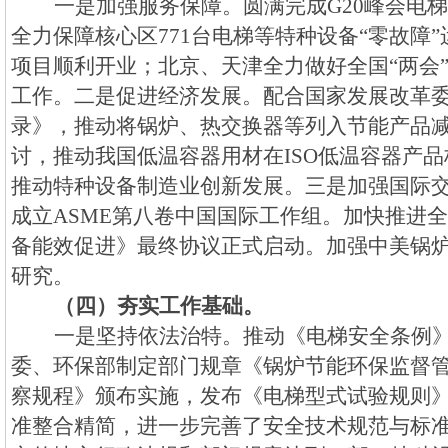
一是
加强服务保障。
圆满完成
G20
峰会电梯
全力保障核心区
771
台电梯等特种设备“零故障”
项目顺利开业；北京、天津全力做好全国“两会
工作。
二是
促进经济发展。
配合国家发展改革
录》，推动将锅炉、热交换器等列入节能产品
讨，推动我国低温容器用材在
ISO
低温容器产品
推动特种设备制造业创新发展。
三是
加强国际
成立
ASME
第八卷中国国际工作组。
加快推进全
备能效促进》最终协议正式启动。加强中美锅
研究。
（四）夯实工作基础。
一是
坚持依法治特。
推动《电梯安全条例
委、环保部制定部门规章《锅炉节能环保监督
察规程》颁布实施，
发布《电梯型式试验规则
准整合精简，进一步完善了安全技术规范与标