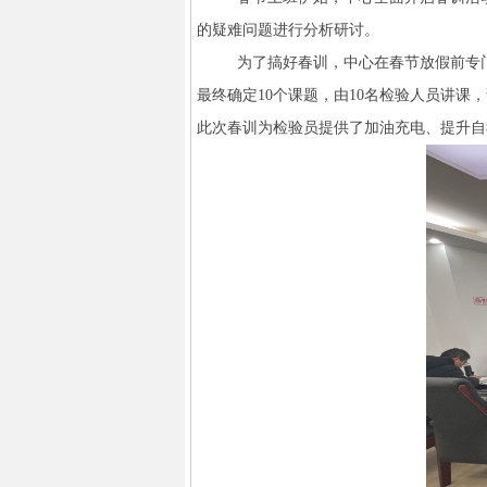
的疑难问题进行分析研讨。
为了搞好春训，中心在春节放假前专
最终确定
10
个课题，由
10
名检验人员讲课，
此次春训为检验员提供了加油充电、提升自