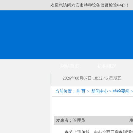
欢迎您访问六安市特种设备监督检验中心！
网站首页
机构概况
2026年08月07日 18:32:47 星期五
当前位置：
首 页
>
新闻中心
>
特检要闻
发表者：管理员
发表
春节上班伊始，中心全面开启春训活