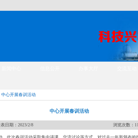
新闻中心
信息公开
办事大厅
交流互动
>
中心开展春训活动
中心开展春训活动
日期：2023/2/8
浏览次数：1
动。此次春训活动采取集中讲课、交流讨论等方式，对过去一年新颁布的