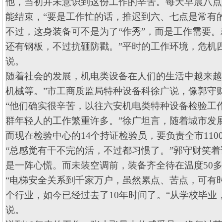
他，当初并未意识到这份工作的辛苦。每天早晨八点
能结束，“要是工作忙的话，推迟到六、七点是常有
不过，这身装备可不是为了“作秀”，而是工作需要
还有钢板，不过抗砸防戳。”平时的工作环境，危机
说。
随着社会的发展，机电类设备在人们的生活中越来越
机械等。”市工商质监局特种设备科徐广说，像郭守
“他们确实很辛苦，以往六安机电类特种设备检验工
群年轻人的工作繁重许多。”徐广坦言，随着城市发
而现在检验中心的
14
个持证检验员，要负责全市
110
“总感觉有干不完的活，不过都习惯了。”郭守财笑着
是一阵心慌。而未装空调前，装备齐全待在温度
50
“电梯安全关系到千家万户，虽然累点、苦点，可有
个行业，如今已经过去了
10
年时间了。“从学校毕业
说。